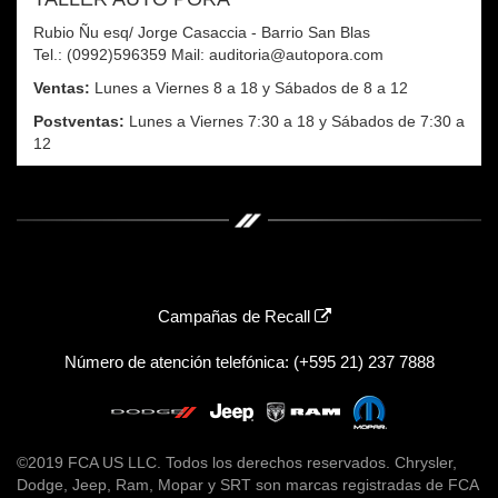
Rubio Ñu esq/ Jorge Casaccia - Barrio San Blas
Tel.: (0992)596359 Mail: auditoria@autopora.com
Ventas:
Lunes a Viernes 8 a 18 y Sábados de 8 a 12
Postventas:
Lunes a Viernes 7:30 a 18 y Sábados de 7:30 a
12
Campañas de Recall
Número de atención telefónica: (+595 21) 237 7888
©2019 FCA US LLC. Todos los derechos reservados. Chrysler,
Dodge, Jeep, Ram, Mopar y SRT son marcas registradas de FCA